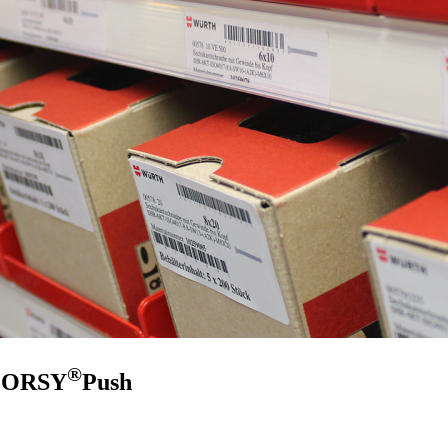
®
ิ ORSY
Push