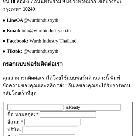
ชั้น
10
ห้อง
6-7
ถนนพระราม
9
แขวงหัวหมาก เขตบางกะปิ
กรุงเทพฯ
1024
0
●
LineOA
@wurthindustryth
●
Email:
info@wurthindustry.co.th
●
Facebook:
Wurth Industry Thailand
●
Tiktok:
@wurthindustryth
กรอกแบบฟอร์มติดต่อเรา
คุณสามารถติดต่อเราได้โดยใช้แบบฟอร์มด้านล่างนี้ พิมพ์
ข้อความของคุณและคลิก "ส่ง" อีเมลของคุณจะได้รับการตอบ
กลับโดยเร็วที่สุด
ชื่อ-นามสกุล:
*
อีเมล:
*
บริษัท: