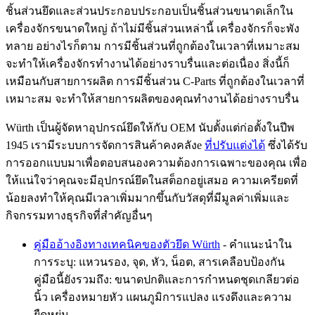
ชิ้นส่วนยึดและส่วนประกอบประกอบเป็นชิ้นส่วนขนาดเล็กใน
เครื่องจักรขนาดใหญ่ ถ้าไม่มีชิ้นส่วนเหล่านี้ เครื่องจักรก็จะพัง
ทลาย อย่างไรก็ตาม การมีชิ้นส่วนที่ถูกต้องในเวลาที่เหมาะสม
จะทำให้เครื่องจักรทำงานได้อย่างราบรื่นและต่อเนื่อง สิ่งนี้ก็
เหมือนกับสายการผลิต การมีชิ้นส่วน C-Parts ที่ถูกต้องในเวลาที่
เหมาะสม จะทำให้สายการผลิตของคุณทำงานได้อย่างราบรื่น
Würth เป็นผู้จัดหาอุปกรณ์ยึดให้กับ OEM นับตั้งแต่ก่อตั้งในปีพ
1945 เรามีระบบการจัดการสินค้าคงคลังe
ที่ปรับแต่งได้
ซึ่งได้รับ
การออกแบบมาเพื่อตอบสนองความต้องการเฉพาะของคุณ เพื่อ
ให้แน่ใจว่าคุณจะมีอุปกรณ์ยึดในสต็อกอยู่เสมอ ความเครียดที่
น้อยลงทำให้คุณมีเวลาเพิ่มมากขึ้นกับวัสดุที่มีมูลค่าเพิ่มและ
กิจกรรมทางธุรกิจที่สำคัญอื่นๆ
คู่มืออ้างอิงทางเทคนิคของตัวยึด Würth
- คำแนะนำใน
การระบุ: แหวนรอง, จุด, หัว, น็อต, สารเคลือบป้องกัน
คู่มือนี้ยังรวมถึง: ขนาดปกติและการกำหนดชุดเกลียวต่อ
นิ้ว เครื่องหมายหัว แผนภูมิการแปลง แรงดึงและความ
ยืดหยุ่น